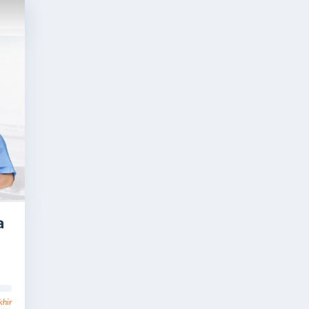
a
khir