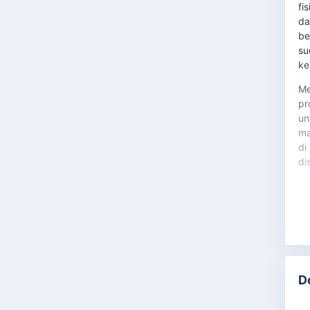
fi
da
be
su
ke
Me
pr
un
ma
di
di
D