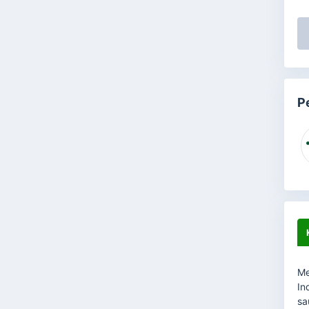
P
Me
In
sa