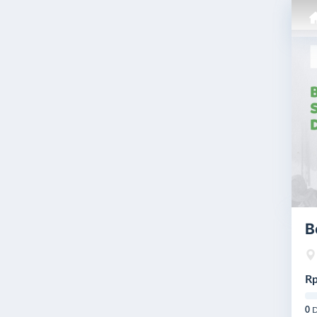
B
Rp
0
D